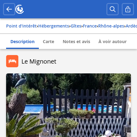
Point d'intérêt
›
Hébergements
›
Gîtes
›
france
›
rhône-alpes
›
ardè
Description
Carte
Notes et avis
À voir autour
Le Mignonet