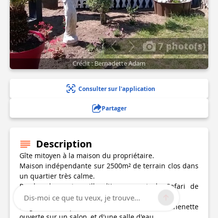
7 photo(s)
Crédit : Bernadette Adam
Consulter sur l'application
Partager
Description
Gîte mitoyen à la maison du propriétaire.
Maison indépendante sur 2500m² de terrain clos dans
un quartier très calme.
Proche du centre ville d'Annonay et du Safari de
Peaugres.
Dis-moi ce que tu veux, je trouve...
Le gîte est composé d'une chambre, d'une kitchenette
ouverte sur un salon, et d'une salle d'eau.