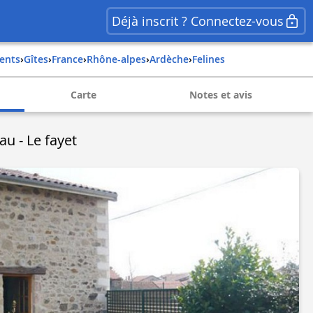
Déjà inscrit ? Connectez-vous
ents
›
Gîtes
›
france
›
rhône-alpes
›
ardèche
›
felines
Carte
Notes et avis
au - Le fayet