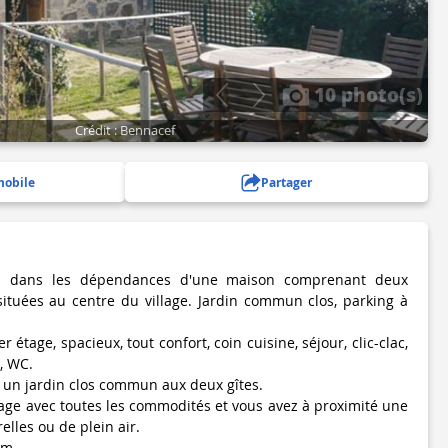
10 photo(s)
Crédit : Bennacef
mobile
Partager
ns dans les dépendances d'une maison comprenant deux
situées au centre du village. Jardin commun clos, parking à
étage, spacieux, tout confort, coin cuisine, séjour, clic-clac,
, WC.
s un jardin clos commun aux deux gîtes.
lage avec toutes les commodités et vous avez à proximité une
relles ou de plein air.
km.