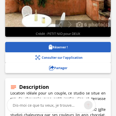
6 photo(s)
Crédit : PETIT NID pour DEUX
Réserver !
Consulter sur l'application
Partager
Description
Location idéale pour un couple, ce studio se situe en
rez de chaussée avec petit jardin clos et terrasse
aménagée.
Dis-moi ce que tu veux, je trouve...
Le PETIT NID est un petit espace de vie de 18m2 (gîte
studio) chaleureux par ses couleurs lin anis chocolat.