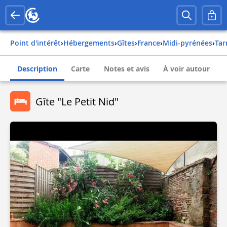
Point d'intérêt
›
Hébergements
›
Gîtes
›
france
›
midi-pyrénées
›
ta
Description
Carte
Notes et avis
À voir autour
Gîte "Le Petit Nid"