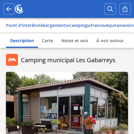
Point d'intérêt
›
Hébergements
›
Campings
›
france
›
aquitaine
›
gi
Description
Carte
Notes et avis
À voir autour
Camping municipal Les Gabarreys