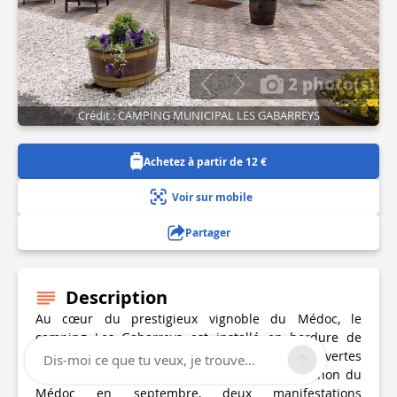
2 photo(s)
Crédit : CAMPING MUNICIPAL LES GABARREYS
Achetez à partir de 12 €
Voir sur mobile
Partager
Description
Au cœur du prestigieux vignoble du Médoc, le
camping Les Gabarreys est installé en bordure de
l'Estuaire de la Gironde. Assistez aux portes ouvertes
Dis-moi ce que tu veux, je trouve...
des châteaux du Médoc en avril ou au Marathon du
Médoc en septembre, deux manifestations