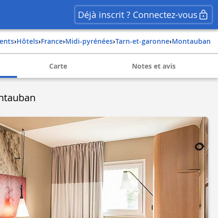
Déjà inscrit ? Connectez-vous
ents
›
Hôtels
›
france
›
midi-pyrénées
›
tarn-et-garonne
›
montauban
Carte
Notes et avis
ontauban