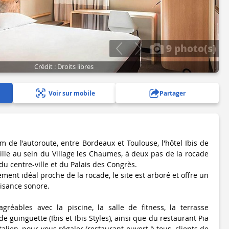
9 photo(s)
Crédit : Droits libres
Voir sur mobile
Partager
 de l'autoroute, entre Bordeaux et Toulouse, l'hôtel Ibis de
le au sein du Village les Chaumes, à deux pas de la rocade
u centre-ville et du Palais des Congrès.
ent idéal proche de la rocade, le site est arboré et offre un
isance sonore.
gréables avec la piscine, la salle de fitness, la terrasse
de guinguette (Ibis et Ibis Styles), ainsi que du restaurant Pia
talien, pour vous régaler (restaurant ouvert à tous, clients de