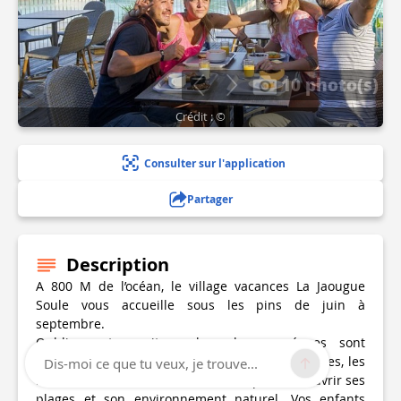
10 photo(s)
Crédit : ©
Consulter sur l'application
Partager
Description
A 800 M de l’océan, le village vacances La Jaougue
Soule vous accueille sous les pins de juin à
septembre.
Oubliez votre voiture, les plages océanes sont
accessibles à pied ou à vélo en quelques minutes, les
Dis-moi ce que tu veux, je trouve...
lacs sont situés à 6 kms. Profitez-en pour découvrir ses
plages et son environnement naturel. Vos enfants