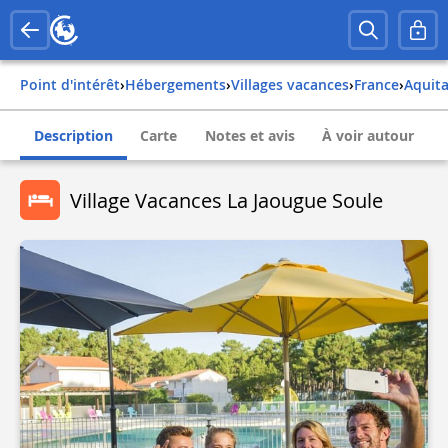
Point d'intérêt
›
Hébergements
›
Villages vacances
›
france
›
aquit
Description
Carte
Notes et avis
À voir autour
Village Vacances La Jaougue Soule