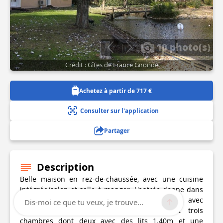
10 photo(s)
Crédit : Gîtes de France Gironde
Achetez à partir de 717 €
Consulter sur l'application
Partager
Description
Belle maison en rez-de-chaussée, avec une cuisine
intégrée/salon et salle à manger. L'entrée donne dans
le séjour. Un couloir dessert une salle d'eau avec
Dis-moi ce que tu veux, je trouve...
douche à l'italienne, WC indépendant et trois
chambres dont deux avec des lits 1.40m et une