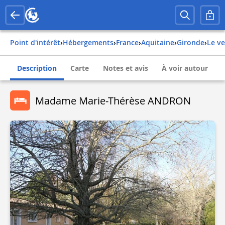
Point d'intérêt
›
Hébergements
›
france
›
aquitaine
›
gironde
›
le 
Description
Carte
Notes et avis
À voir autour
Madame Marie-Thérèse ANDRON