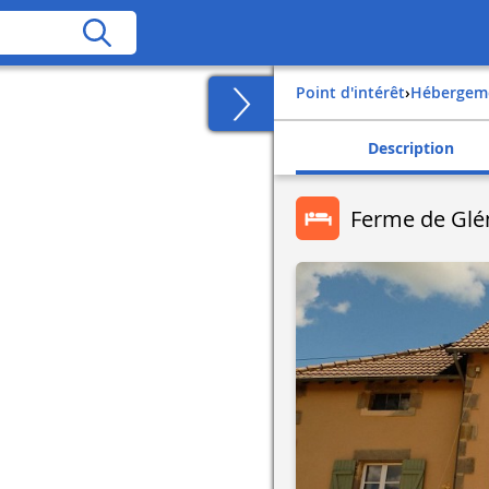
Point d'intérêt
›
Hébergem
Description
Ferme de Gl