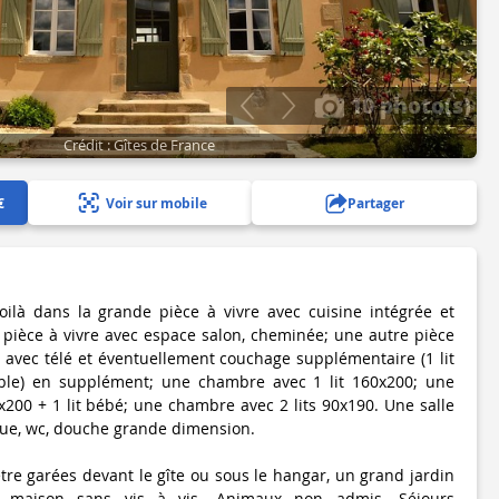
10 photo(s)
Crédit : Gîtes de France
€
Voir sur mobile
Partager
oilà dans la grande pièce à vivre avec cuisine intégrée et
 pièce à vivre avec espace salon, cheminée; une autre pièce
e avec télé et éventuellement couchage supplémentaire (1 lit
ble) en supplément; une chambre avec 1 lit 160x200; une
x200 + 1 lit bébé; une chambre avec 2 lits 90x190. Une salle
que, wc, douche grande dimension.
tre garées devant le gîte ou sous le hangar, un grand jardin
la maison sans vis à vis. Animaux non admis. Séjours