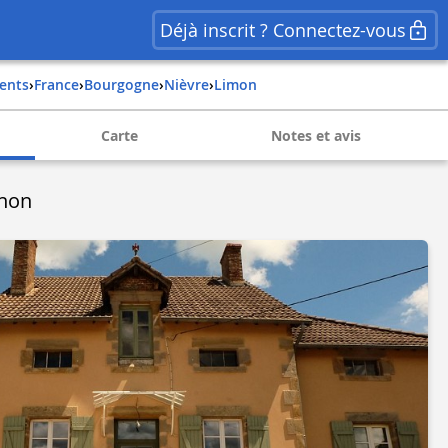
Déjà inscrit ? Connectez-vous
ents
›
france
›
bourgogne
›
nièvre
›
limon
Carte
Notes et avis
énon