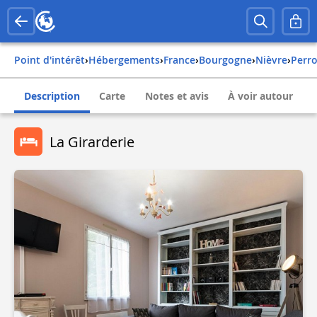
Point d'intérêt
›
Hébergements
›
france
›
bourgogne
›
nièvre
›
perr
Description
Carte
Notes et avis
À voir autour
La Girarderie