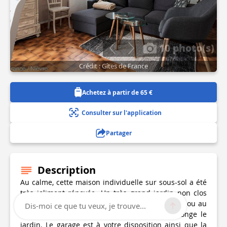
10 photo(s)
Crédit : Gîtes de France
Achetez à partir de 65 €
Consulter sur l'application
Partager
Description
Au calme, cette maison individuelle sur sous-sol a été
très joliment rénovée. Un très grand jardin non clos
vous permettra de vous détendre, jouer au foot ou au
Dis-moi ce que tu veux, je trouve...
basket, et un chemin de balade communal longe le
jardin. Le garage est à votre disposition ainsi que la