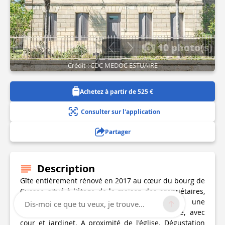
10 photo(s)
Crédit : CDC MEDOC ESTUAIRE
Achetez à partir de 525 €
Consulter sur l'application
Partager
Description
Gîte entièrement rénové en 2017 au cœur du bourg de
Cussac, situé à l'étage de la maison des propriétaires,
indépendante et datant du XIXème sur une
Dis-moi ce que tu veux, je trouve...
exploitation viticole en agriculture biologique, avec
cour et jardinet. A proximité de l'église. Dégustation