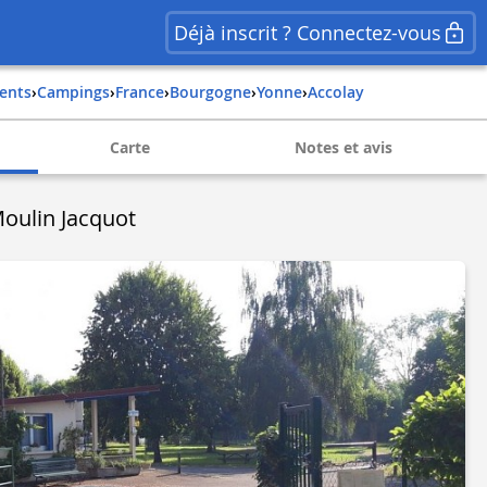
Déjà inscrit ? Connectez-vous
ents
›
Campings
›
france
›
bourgogne
›
yonne
›
accolay
Carte
Notes et avis
oulin Jacquot