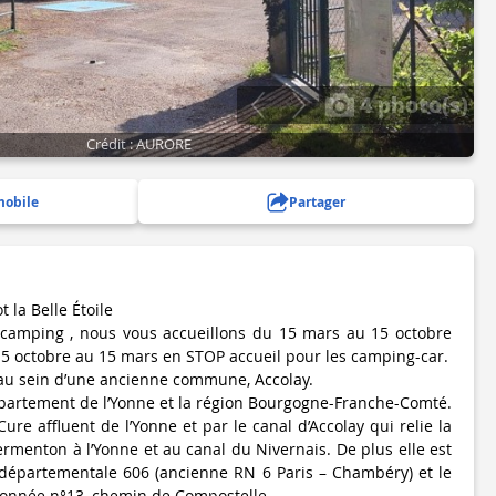
4 photo(s)
Crédit : AURORE
mobile
Partager
la Belle Étoile
camping , nous vous accueillons du 15 mars au 15 octobre
 15 octobre au 15 mars en STOP accueil pour les camping-car.
au sein d’une ancienne commune, Accolay.
département de l’Yonne et la région Bourgogne-Franche-Comté.
Cure affluent de l’Yonne et par le canal d’Accolay qui relie la
menton à l’Yonne et au canal du Nivernais. De plus elle est
 départementale 606 (ancienne RN 6 Paris – Chambéry) et le
donnée n°13, chemin de Compostelle.