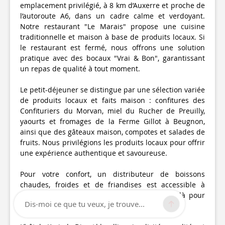
emplacement privilégié, à 8 km d’Auxerre et proche de
l’autoroute A6, dans un cadre calme et verdoyant.
Notre restaurant "Le Marais" propose une cuisine
traditionnelle et maison à base de produits locaux. Si
le restaurant est fermé, nous offrons une solution
pratique avec des bocaux "Vrai & Bon", garantissant
un repas de qualité à tout moment.
Le petit-déjeuner se distingue par une sélection variée
de produits locaux et faits maison : confitures des
Confituriers du Morvan, miel du Rucher de Preuilly,
yaourts et fromages de la Ferme Gillot à Beugnon,
ainsi que des gâteaux maison, compotes et salades de
fruits. Nous privilégions les produits locaux pour offrir
une expérience authentique et savoureuse.
Pour votre confort, un distributeur de boissons
chaudes, froides et de friandises est accessible à
l’étage. La réception, toujours disponible, est là pour
Dis-moi ce que tu veux, je trouve...
répondre à vos besoins à tout moment.