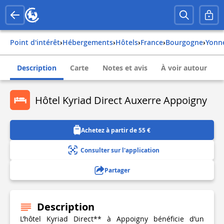
Point d'intérêt
›
Hébergements
›
Hôtels
›
france
›
bourgogne
›
yonn
Description
Carte
Notes et avis
À voir autour
Hôtel Kyriad Direct Auxerre Appoigny
Achetez à partir de 55 €
Consulter sur l'application
Partager
Description
L’hôtel Kyriad Direct** à Appoigny bénéficie d’un