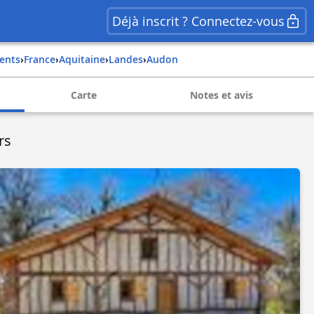
Déjà inscrit ? Connectez-vous
ents
›
france
›
aquitaine
›
landes
›
audon
Carte
Notes et avis
rs