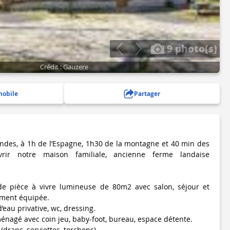
9 photo(s)
Crédit : Gauzere
mobile
Partager
ndes, à 1h de l’Espagne, 1h30 de la montagne et 40 min des
vrir notre maison familiale, ancienne ferme landaise
e pièce à vivre lumineuse de 80m2 avec salon, séjour et
ement équipée.
’eau privative, wc, dressing.
ménagé avec coin jeu, baby-foot, bureau, espace détente.
(draps, serviettes, torchons).