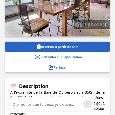
1 photo(s)
Réservez à partir de 85 €
Consulter sur l'application
Partager
Description
A l'extrémité de la Baie de Quiberon et à 350m de la
Ria d'Etel, découvrez notre charmante maison d'hôtes.
Les chambres spacieuses, décorées avec soin et goût,
Dis-moi ce que tu veux, je trouve...
vous offrent tout le confort nécessaire pour un séjour
reposant.