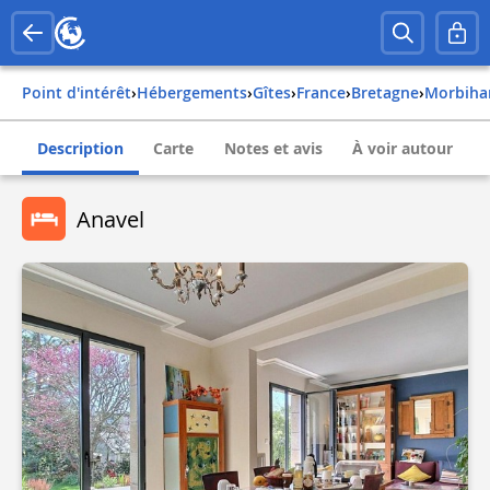
Point d'intérêt
›
Hébergements
›
Gîtes
›
france
›
bretagne
›
morbih
Description
Carte
Notes et avis
À voir autour
Anavel