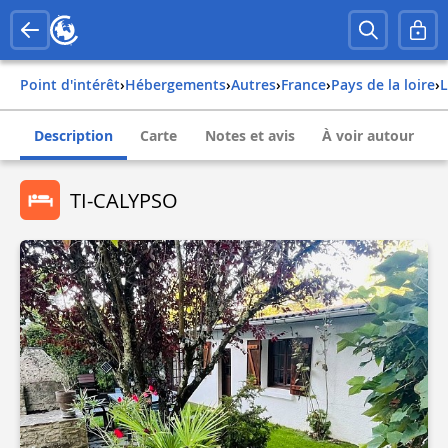
Point d'intérêt
›
Hébergements
›
Autres
›
france
›
pays de la loire
›
Description
Carte
Notes et avis
À voir autour
TI-CALYPSO