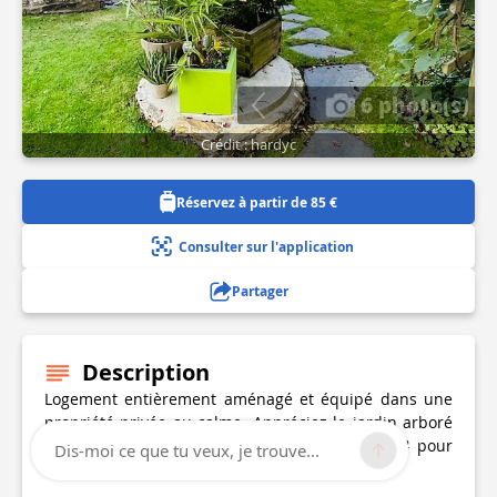
6 photo(s)
Crédit : hardyc
Réservez à partir de 85 €
Consulter sur l'application
Partager
Description
Logement entièrement aménagé et équipé dans une
propriété privée au calme. Appréciez le jardin arboré
pour votre tranquillité. La surface est de 40m² pour
Dis-moi ce que tu veux, je trouve...
une capacité de 2-3 personnes (4 maximum).