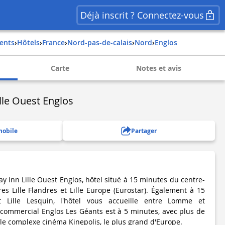
Déjà inscrit ? Connectez-vous
ents
›
Hôtels
›
france
›
nord-pas-de-calais
›
nord
›
englos
Carte
Notes et avis
ille Ouest Englos
mobile
Partager
ay Inn Lille Ouest Englos, hôtel situé à 15 minutes du centre-
ares Lille Flandres et Lille Europe (Eurostar). Également à 15
t Lille Lesquin, l'hôtel vous accueille entre Lomme et
commercial Englos Les Géants est à 5 minutes, avec plus de
 le complexe cinéma Kinepolis, le plus grand d'Europe.