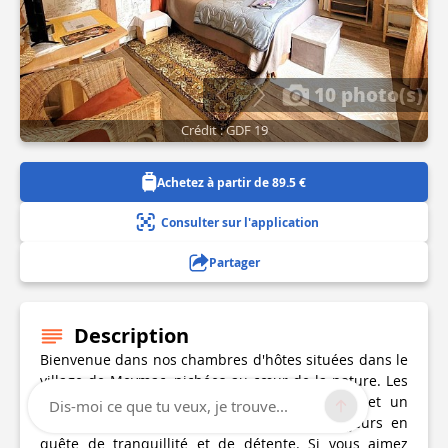
10 photo(s)
Crédit : GDF 19
Achetez à partir de 89.5 €
Consulter sur l'application
Partager
Description
Bienvenue dans nos chambres d'hôtes situées dans le
village de Meymac, nichées au cœur de la nature. Les
Pipistrelles offrent une atmosphère paisible et un
Dis-moi ce que tu veux, je trouve...
véritable havre de paix pour tous les voyageurs en
quête de tranquillité et de détente. Si vous aimez