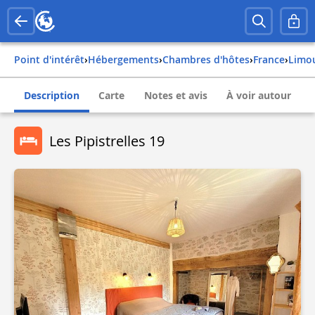
Point d'intérêt
›
Hébergements
›
Chambres d'hôtes
›
france
›
limo
Description
Carte
Notes et avis
À voir autour
Les Pipistrelles 19