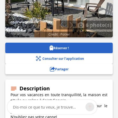
6 photo(s)
Crédit : Potier
Réserver !
Consulter sur l'application
Partager
Description
Pour vos vacances en toute tranquillité, la maison est
située au calme à Saint Gervais.
Un étang privé se situe sur notre terrain, pour le
Dis-moi ce que tu veux, je trouve...
plaisir des pêcheurs à la ligne.
N'oubliez pas votre canne!