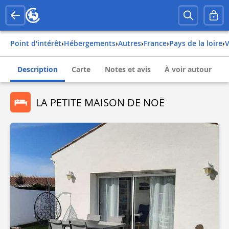
Point d'intérêt
›
Hébergements
›
Autres
›
france
›
pays de la loire
›
Description
Carte
Notes et avis
À voir autour
LA PETITE MAISON DE NOË