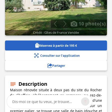
10 photo(s)
Crédit : Gîtes de France Vendée
Réservez à partir de 195 €
Consulter sur l'application
Partager
Description
Maison rénovée située à deux pas du site du Rocher
de Cheffois. L'hébergement se compose, au rez-de-
chaussée, d'un hall d'entrée, d'un séjour/salon, d'une
Dis-moi ce que tu veux, je trouve...
cuisine et d'un WC indépendant. A l'étage, sur un
premier palier, se trouve une salle de bain (douche et