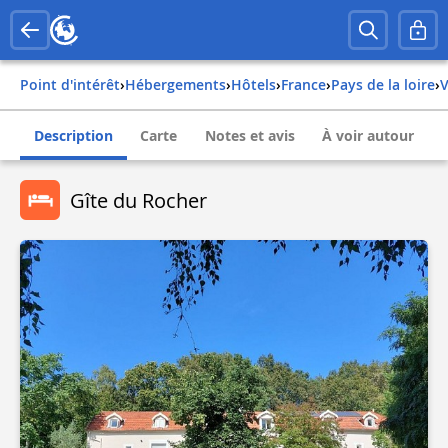
Point d'intérêt
›
Hébergements
›
Hôtels
›
france
›
pays de la loire
›
Description
Carte
Notes et avis
À voir autour
Gîte du Rocher