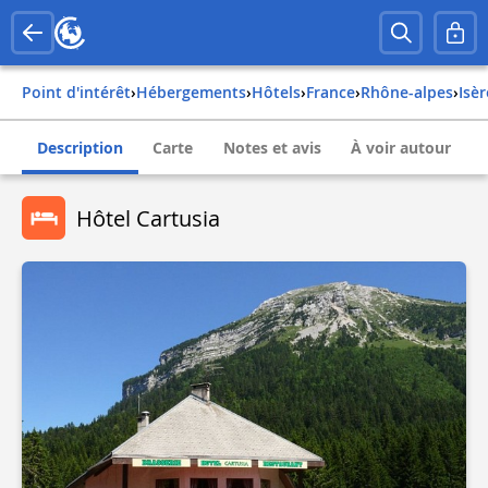
Point d'intérêt
›
Hébergements
›
Hôtels
›
france
›
rhône-alpes
›
isè
Description
Carte
Notes et avis
À voir autour
Hôtel Cartusia