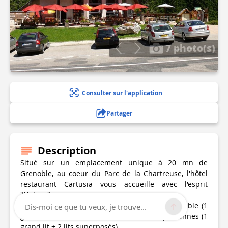
7 photo(s)
Consulter sur l'application
Partager
Description
Situé sur un emplacement unique à 20 mn de
Grenoble, au coeur du Parc de la Chartreuse, l'hôtel
restaurant Cartusia vous accueille avec l'esprit
"Nature".
L'hôtel possède 21 chambres : 14 single ou double (1
Dis-moi ce que tu veux, je trouve...
grand lit), 3 twin, 4 chambres de 3 ou 4 personnes (1
grand lit + 2 lits superposés)