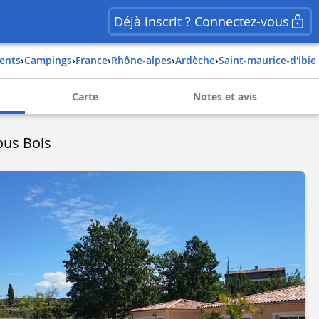
Déjà inscrit ? Connectez-vous
ents
›
Campings
›
france
›
rhône-alpes
›
ardèche
›
saint-maurice-d'ibie
Carte
Notes et avis
ous Bois