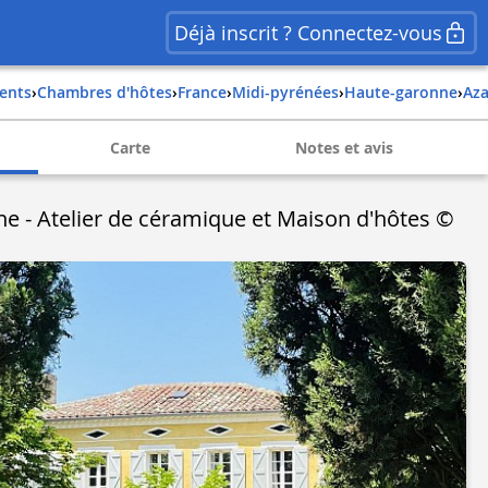
Déjà inscrit ? Connectez-vous
ents
›
Chambres d'hôtes
›
france
›
midi-pyrénées
›
haute-garonne
›
az
Carte
Notes et avis
ane - Atelier de céramique et Maison d'hôtes ©