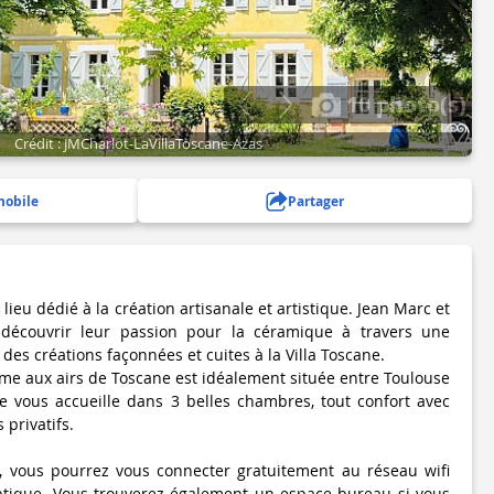
10 photo(s)
Crédit : JMCharlot-LaVillaToscane-Azas
mobile
Partager
 lieu dédié à la création artisanale et artistique. Jean Marc et
 découvrir leur passion pour la céramique à travers une
es créations façonnées et cuites à la Villa Toscane.
e aux airs de Toscane est idéalement située entre Toulouse
ane vous accueille dans 3 belles chambres, tout confort avec
s privatifs.
vous pourrez vous connecter gratuitement au réseau wifi
optique. Vous trouverez également un espace bureau si vous