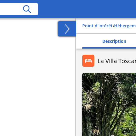
Point d'intérêt
›
Hébergem
Description
La Villa Tosc