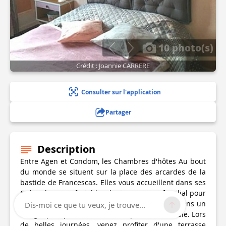
10 photo(s)
Crédit : Joannie CARRERE
Consulter sur l'application
Partager
Description
Entre Agen et Condom, les Chambres d'hôtes Au bout
du monde se situent sur la place des arcardes de la
bastide de Francescas. Elles vous accueillent dans ses
6 chambres confortables dont un espace familial pour
8 personnes pour passer un séjour agréable dans un
Dis-moi ce que tu veux, je trouve...
village qui a préservé son atmosphère médiévale. Lors
de belles journées, venez profiter d'une terrasse