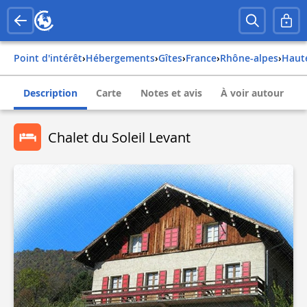
Point d'intérêt
›
Hébergements
›
Gîtes
›
france
›
rhône-alpes
›
hau
Description
Carte
Notes et avis
À voir autour
Chalet du Soleil Levant