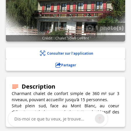
1 photo(s)
Crédit : Chalet Soleil Levant
Consulter sur l'application
Partager
Description
Charmant chalet de confort simple de 360 m² sur 3
niveaux, pouvant accueillir jusqu'à 15 personnes.
Situé plein sud, face au Mont Blanc, au coeur
d'Onnion, et à deux pas de la station du Massif des
Brasses.
Dis-moi ce que tu veux, je trouve...