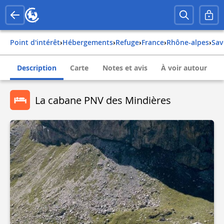
Point d'intérêt
›
Hébergements
›
Refuge
›
france
›
rhône-alpes
›
sa
Description
Carte
Notes et avis
À voir autour
La cabane PNV des Mindières