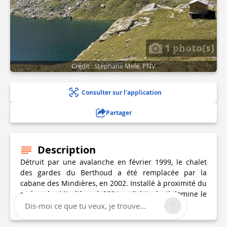
1 photo(s)
Crédit : Stéphane Melé, PNV
Consulter sur l'application
Partager
Description
Détruit par une avalanche en février 1999, le chalet
des gardes du Berthoud a été remplacée par la
cabane des Mindières, en 2002. Installé à proximité du
rocher des Mindières à 2224 m d'altitude, il domine le
Lac de la Plagne au nord-est.
Dis-moi ce que tu veux, je trouve...