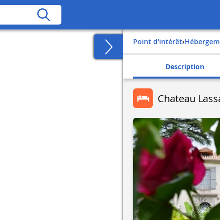
Point d'intérêt
›
Hébergem
Description
Chateau Lass