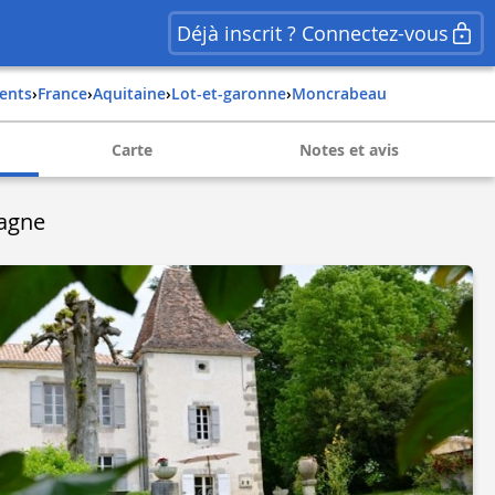
Déjà inscrit ? Connectez-vous
ents
›
france
›
aquitaine
›
lot-et-garonne
›
moncrabeau
Carte
Notes et avis
agne