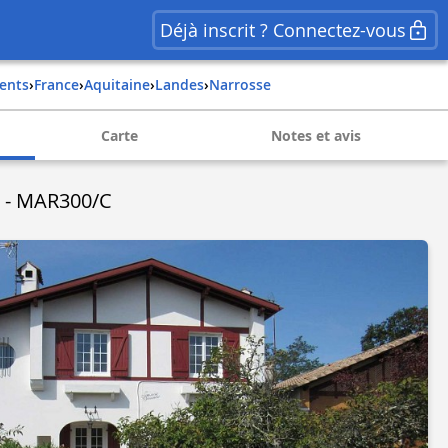
Déjà inscrit ? Connectez-vous
ents
›
france
›
aquitaine
›
landes
›
narrosse
Carte
Notes et avis
rs - MAR300/C