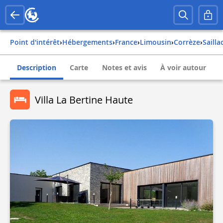
Point d'intérêt
›
Hébergements
›
france
›
limousin
›
corrèze
›
sailla
Description
Carte
Notes et avis
À voir autour
Villa La Bertine Haute