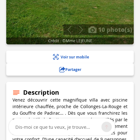
10 photo(s)
Crédit : ©Mme LEJEUNE
Voir sur mobile
Partager
Description
Venez découvrir cette magnifique villa avec piscine
intérieure chauffée, proche de Collonges-La-Rouge et
du Gouffre de Padirac… . Dès que vous franchirez les
portes de Villa la Bertine, vous serez émerveillés par le
cadre idyllique des lieux. La villa est entièrement
Dis-moi ce que tu veux, je trouve...
sécurisée et a tous les équipements modernes pour
votre confort. D’une capacité d’accueil de 9 personnes,