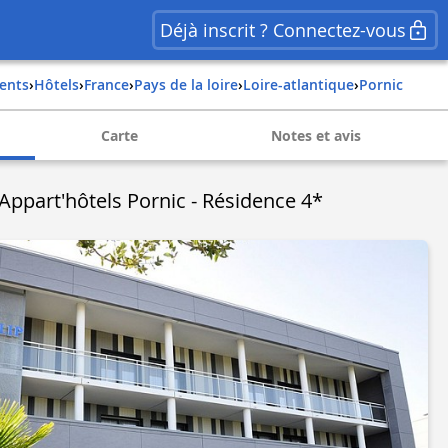
Déjà inscrit ? Connectez-vous
ents
›
Hôtels
›
france
›
pays de la loire
›
loire-atlantique
›
pornic
Carte
Notes et avis
 Appart'hôtels Pornic - Résidence 4*