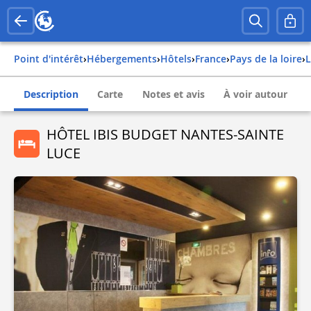
Point d'intérêt
›
Hébergements
›
Hôtels
›
france
›
pays de la loire
›
Description
Carte
Notes et avis
À voir autour
HÔTEL IBIS BUDGET NANTES-SAINTE
LUCE