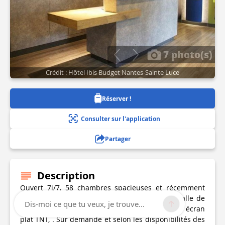
7 photo(s)
Crédit : Hôtel Ibis Budget Nantes-Sainte Luce
Réserver !
Consulter sur l'application
Partager
Description
Ouvert 7j/7, 58 chambres spacieuses et récemment
rénovées ( de 12 at 20 m2), équipées d'une salle de
Dis-moi ce que tu veux, je trouve...
bain(douche ou bain, toilettes), couettes et TV écran
plat TNT, . Sur demande et selon les disponibilités des