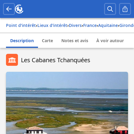
Point d'intérêt
›
Lieux d'intérêt
›
Divers
›
france
›
aquitaine
›
girond
Description
Carte
Notes et avis
À voir autour
Les Cabanes Tchanquées