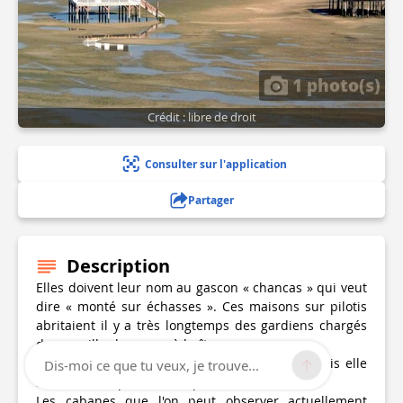
1 photo(s)
Crédit : libre de droit
Consulter sur l'application
Partager
Description
Elles doivent leur nom au gascon « chancas » qui veut
dire « monté sur échasses ». Ces maisons sur pilotis
abritaient il y a très longtemps des gardiens chargés
de surveiller les parcs à huîtres.
La 1ère d'entre elles fut construite en 1883, mais elle
Dis-moi ce que tu veux, je trouve...
sera détruite par une tempête en 1943.
Les cabanes que l'on peut observer actuellement