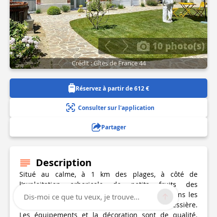
10 photo(s)
Crédit : Gîtes de France 44
Réservez à partir de 612 €
Consulter sur l'application
Partager
Description
Situé au calme, à 1 km des plages, à côté de
l'exploitation arboricole de petits fruits des
propriétaires, les 3 gîtes/studios sont situés dans les
Dis-moi ce que tu veux, je trouve...
anciennes dépendances du Château de la Gressière.
Les équipements et la décoration sont de qualité.