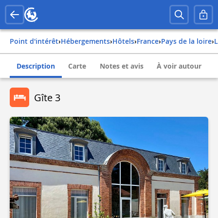
Point d'intérêt
›
Hébergements
›
Hôtels
›
france
›
pays de la loire
›
Description
Carte
Notes et avis
À voir autour
Gîte 3