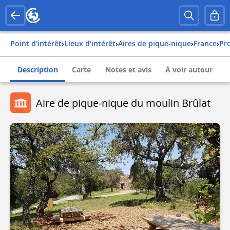
Point d'intérêt
›
Lieux d'intérêt
›
Aires de pique-nique
›
france
›
p
Description
Carte
Notes et avis
À voir autour
Aire de pique-nique du moulin Brûlat