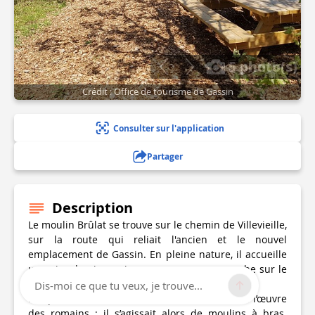
5 photo(s)
Crédit : Office de tourisme de Gassin
Consulter sur l'application
Partager
Description
Le moulin Brûlat se trouve sur le chemin de Villevieille,
sur la route qui reliait l'ancien et le nouvel
emplacement de Gassin. En pleine nature, il accueille
une aire de pique-nique avec une vue superbe sur le
golfe de Saint-Tropez.
Dis-moi ce que tu veux, je trouve...
Les premiers moulins connus à Gassin furent l’œuvre
des romains : il s’agissait alors de moulins à bras.