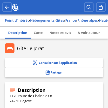
Point d'intérêt
›
Hébergements
›
Gîtes
›
france
›
rhône-alpes
›
hau
Description
Carte
Notes et avis
À voir autour
Gîte Le Jorat
Consulter sur l'application
Partager
Description
1170 route de Chaîne d'Or
74250 Bogève