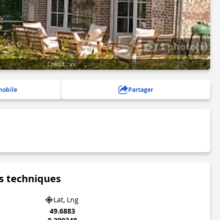
1 photo(s)
Crédit : vv
mobile
Partager
s techniques
Lat, Lng
49.6883