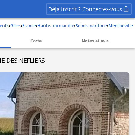
Déjà inscrit ? Connectez-vous
ents
›
Gîtes
›
france
›
haute-normandie
›
seine-maritime
›
mentheville
Carte
Notes et avis
IE DES NEFLIERS