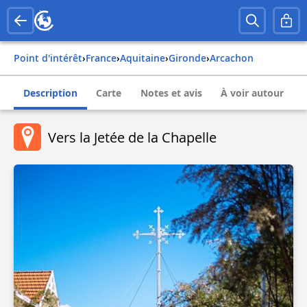
Point d'intérêt
›
france
›
aquitaine
›
gironde
›
arcachon
Description
Carte
Notes et avis
À voir autour
Vers la Jetée de la Chapelle