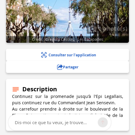
1 photo(s)
Crédit : Grégory Cassiau - Les Escapades
Consulter sur l'application
Partager
Description
Continuez sur la promenade jusqu'à l'Epi Legallais,
puis continuez rue du Commandant Jean Sensevin.
Au carrefour prendre à droite sur le boulevard de la
Plage. Puis continuez tout droit jusqu'à la Jetée de la
Chapelle.
Dis-moi ce que tu veux, je trouve...