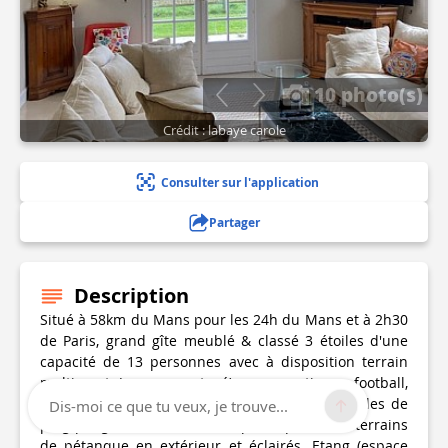
10 photo(s)
Crédit : labaye carole
Consulter sur l'application
Partager
Description
Situé à 58km du Mans pour les 24h du Mans et à 2h30
de Paris, grand gîte meublé & classé 3 étoiles d'une
capacité de 13 personnes avec à disposition terrain
multisport (espace partagé) pour pratiquer football,
basket ball, handball, volley ball, avec deux tables de
Dis-moi ce que tu veux, je trouve...
ping-pong, deux terrains de pétanque, deux terrains
de pétanque en extérieur et éclairés. Etang (espace