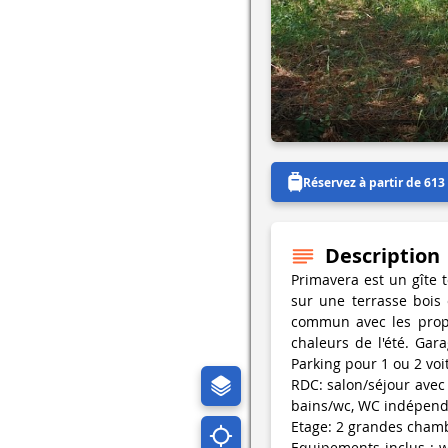
Réservez à partir de 613
Description
Primavera est un gîte 
sur une terrasse bois
commun avec les propr
chaleurs de l'été. Gara
Parking pour 1 ou 2 voi
RDC: salon/séjour avec 
bains/wc, WC indépend
Etage: 2 grandes chamb
Equipements inclus : wi