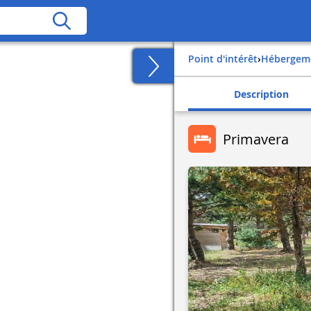
Point d'intérêt
›
Hébergem
Description
Primavera