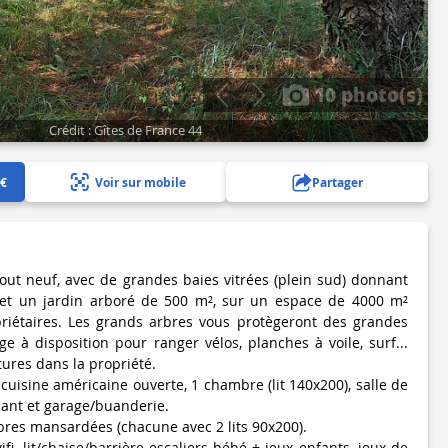
10 photo(s)
Crédit : Gîtes de France 44
 €
Voir sur mobile
Partager
tout neuf, avec de grandes baies vitrées (plein sud) donnant
 et un jardin arboré de 500 m², sur un espace de 4000 m²
iétaires. Les grands arbres vous protègeront des grandes
ge à disposition pour ranger vélos, planches à voile, surf...
tures dans la propriété.
cuisine américaine ouverte, 1 chambre (lit 140x200), salle de
ant et garage/buanderie.
res mansardées (chacune avec 2 lits 90x200).
fi, lit/chaise/barrière escaliers bébé + jeux enfants, jeux de