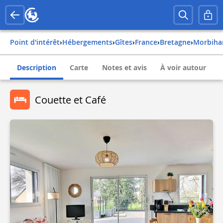
Point d'intérêt
›
Hébergements
›
Gîtes
›
france
›
bretagne
›
morbih
Description
Carte
Notes et avis
À voir autour
Couette et Café