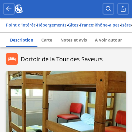
Point d'intérêt
›
Hébergements
›
Gîtes
›
france
›
rhône-alpes
›
isère
Description
Carte
Notes et avis
À voir autour
Dortoir de la Tour des Saveurs