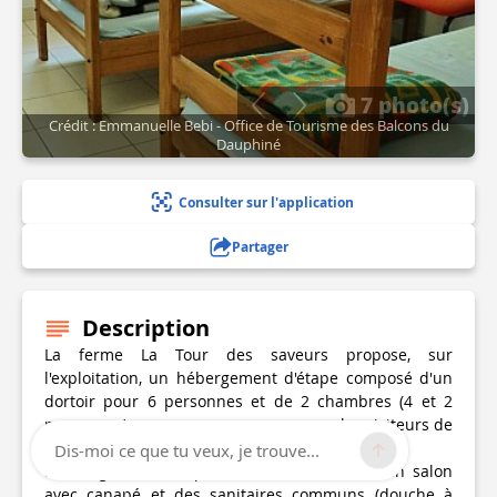
7 photo(s)
Crédit : Emmanuelle Bebi - Office de Tourisme des Balcons du
Dauphiné
Consulter sur l'application
Partager
Description
La ferme La Tour des saveurs propose, sur
l'exploitation, un hébergement d'étape composé d'un
dortoir pour 6 personnes et de 2 chambres (4 et 2
personnes) avec espace commun, pour les visiteurs de
passage et les cyclotouristes sur ViaRhôna.
Dis-moi ce que tu veux, je trouve...
L'hébergement comprend une cuisine, un coin salon
avec canapé et des sanitaires communs (douche à