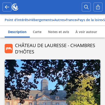
Point d'intérêt
›
Hébergements
›
Autres
›
france
›
pays de la loire
›
Description
Carte
Notes et avis
À voir autour
CHÂTEAU DE LAURESSE - CHAMBRES
D'HÔTES