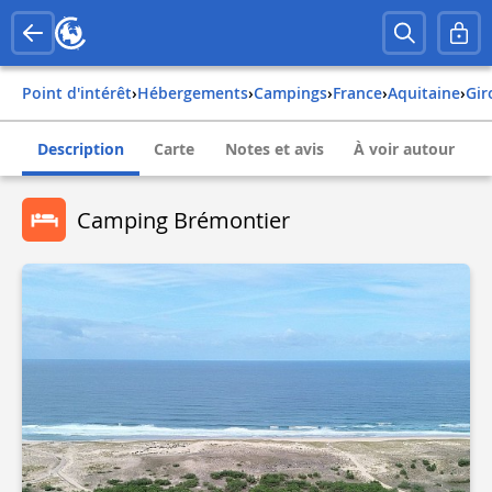
Point d'intérêt
›
Hébergements
›
Campings
›
france
›
aquitaine
›
gi
Description
Carte
Notes et avis
À voir autour
Camping Brémontier