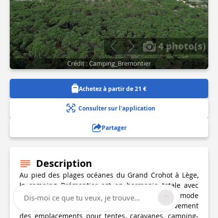
4 photo(s)
Crédit : Camping_Bremontier
Achetez à partir de 21 €
Consulter sur l'application
Partager
Description
Au pied des plages océanes du Grand Crohot à Lège,
le camping Brémontier est en harmonie totale avec
son environnement très nature. Il a résisté à la mode
Dis-moi ce que tu veux, je trouve...
des hébergements en dur et propose exclusivement
des emplacements pour tentes, caravanes, camping-