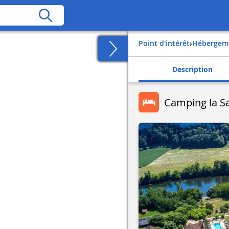
Point d'intérêt
›
Hébergem
Description
Camping la S