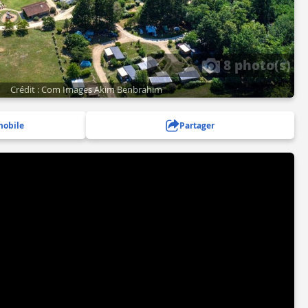
8 photo(s)
Crédit : Com Images Akim Benbrahim
mobile
Partager