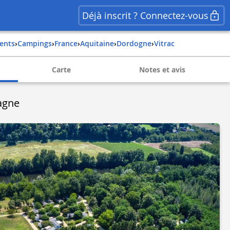
Déjà inscrit ? Connectez-vous
ents
›
Campings
›
france
›
aquitaine
›
dordogne
›
vitrac
Carte
Notes et avis
agne