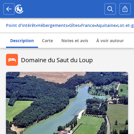
Point d'intérêt
›
Hébergements
›
Gîtes
›
france
›
aquitaine
›
lot-et-
Description
Carte
Notes et avis
À voir autour
Domaine du Saut du Loup