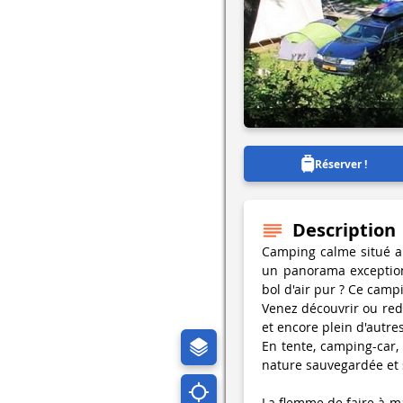
Réserver !
Description
Camping calme situé au
un panorama exception
bol d'air pur ? Ce camp
Venez découvrir ou redé
et encore plein d'autr
En tente, camping-car
nature sauvegardée et 
La flemme de faire à m