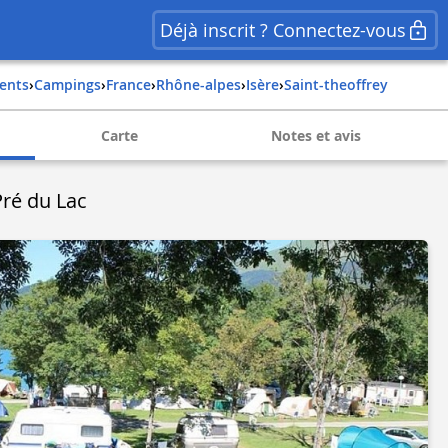
Déjà inscrit ? Connectez-vous
ents
›
Campings
›
france
›
rhône-alpes
›
isère
›
saint-theoffrey
Carte
Notes et avis
ré du Lac