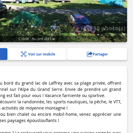
10 photo(s)
Crédit : Au pré du Lac
Voir sur mobile
Partager
 bord du grand lac de Laffrey avec sa plage privée, offrant
nel sur l'Alpe du Grand Serre. Envie de prendre un grand
ing est fait pour vous ! Vacance farniente ou sportive.
couvrir la randonnée, les sports nautiques, la pêche, le VTT,
es activités de moyenne montagne !
, ou bien chalet ou encore mobil-home, venez apprécier une
ses paysages époustouflants !
anger ? Le restaurant vous propose une cuisine soignée avec