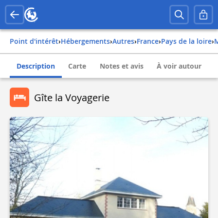
Point d'intérêt
›
Hébergements
›
Autres
›
france
›
pays de la loire
›
Description
Carte
Notes et avis
À voir autour
Gîte la Voyagerie