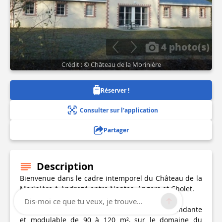
4 photo(s)
Crédit : © Château de la Morinière
Réserver !
Consulter sur l'application
Partager
Description
Bienvenue dans le cadre intemporel du Château de la
Morinière à Andrezé entre Nantes, Angers et Cholet.
Dis-moi ce que tu veux, je trouve...
Le gîte de la Voyagerie est une maison indépendante
et modulable de 90 à 120 m², sur le domaine du