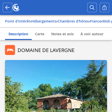
Point d'intérêt
›
Hébergements
›
Chambres d'hôtes
›
france
›
mid
Description
Carte
Notes et avis
À voir autour
DOMAINE DE LAVERGNE