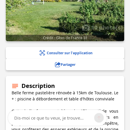
10 photo(s)
Crédit : Gîtes de France 31
Consulter sur l'application
Partager
Description
Belle ferme pastelière rénovée à 15km de Toulouse. Le
+ : piscine à débordement et table d'hôtes conviviale
Cette belle ferme pastelière du 17ème siècle vous
offre confort et quiétude pour vos séjours en
Dis-moi ce que tu veux, je trouve...
périphérie toulousaine. Dans un cadre champêtre,
vous profiterez des espaces extérieurs et de la piscine