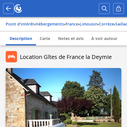
Point d'intérêt
›
Hébergements
›
france
›
limousin
›
corrèze
›
sailla
Description
Carte
Notes et avis
À voir autour
Location Gîtes de France la Deymie