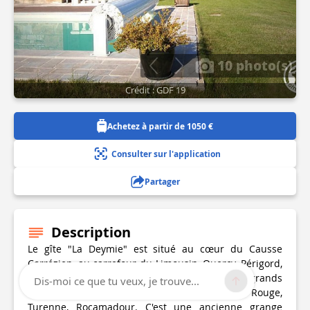
10 photo(s)
Crédit : GDF 19
Achetez à partir de 1050 €
Consulter sur l'application
Partager
Description
Le gîte "La Deymie" est situé au cœur du Causse
Corrézien, au carrefour du Limousin, Quercy, Périgord,
de la Vallée de la Dordogne et à proximité de grands
Dis-moi ce que tu veux, je trouve...
sites touristiques tels que Collonges la Rouge,
Turenne, Rocamadour. C'est une ancienne grange