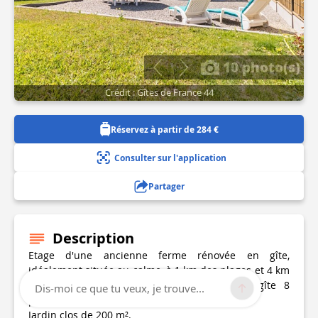
10 photo(s)
Crédit : Gîtes de France 44
Réservez à partir de 284 €
Consulter sur l'application
Partager
Description
Etage d'une ancienne ferme rénovée en gîte,
idéalement située au calme, à 1 km des plages et 4 km
du centre de Pornic (mitoyen à un autre gîte 8
Dis-moi ce que tu veux, je trouve...
personnes).
Jardin clos de 200 m².