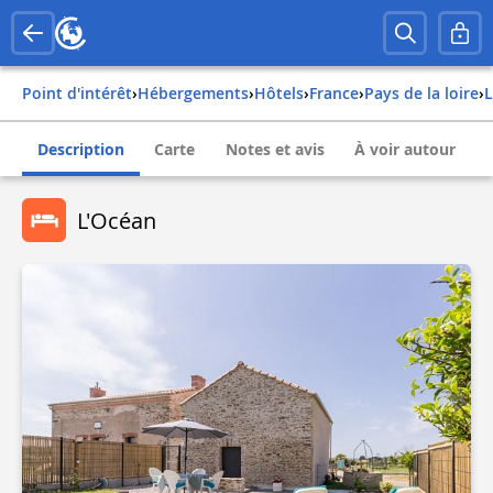
Point d'intérêt
›
Hébergements
›
Hôtels
›
france
›
pays de la loire
›
Description
Carte
Notes et avis
À voir autour
L'Océan