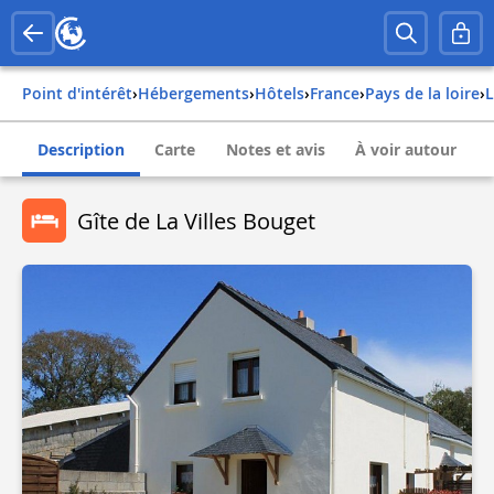
Point d'intérêt
›
Hébergements
›
Hôtels
›
france
›
pays de la loire
›
Description
Carte
Notes et avis
À voir autour
Gîte de La Villes Bouget