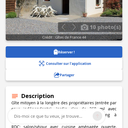
10 photo(s)
Crédit : Gîtes de France 44
Réserver !
Consulter sur l'application
Partager
Description
Gîte mitoyen à la longère des propriétaires (entrée par
cour indépendante). Jardin clos de 260 m² avec
terrasse et abri vélos. Table de ping-pong à
Dis-moi ce que tu veux, je trouve...
disposition.
RDC: salon/séjour avec cuisine aménagée ouverte,